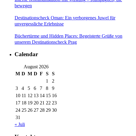
bewegen
Destinationscheck Oman: Ein verborgenes Juwel für
unvergessliche Erlebnisse
Büchertürme und Hidden Places: Begeisterte Grüße von
unserem Destinationscheck Prag
Calendar
August 2026
M
D
M
D
F
S
S
1
2
3
4
5
6
7
8
9
10
11
12
13
14
15
16
17
18
19
20
21
22
23
24
25
26
27
28
29
30
31
« Juli