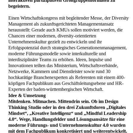
interaktiven partizipativen Großgruppenformaten zu
begeistern.
Einen Wirtschaftskongress mit begleitender Messe, der Diversity
Management als zukunftsgerichteten Managementansatz
herausstellt: Gerade auch KMUs sollen motiviert werden, die
Chancen einer modernen, diversity-orientierten
Unternehmenskultur gezielt zu entwickeln und ihr
Erfolgspotenzial durch strategisches Generationenmanagement,
moderne Führungsmodelle sowie interkulturelle und
interdisziplinäre Teams zu erhöhen. Ideen, Impulse und
Innovationen teilten das Ministerium, Wirtschaftsverbände,
Netzwerke, Kammern und Dienstleister sowie rund 30
hochkarätige Branchenexperten als Referenten mit einem 400-
köpfigen Fachpublikum aus Geschäftsleitungsebene und HR-
Experten der baden-württembergischen Wirtschaft.
Idee & Umsetzung
Mitdenken. Mitmachen. Mittendrin sein. Ob im Design
Thinking Studio oder in den drei Zukunftsforen „Digitales
Mindset“, „Kreative Intelligenz“ und „Mindful Leadership
4.0“. Wege, Handlungsfelder und Lösungsansätze für eine
moderne Führungs- und Unternehmenskultur 4.0 wurden
mit dem Fachpublikum konkretisiert und weiterentwickelt.