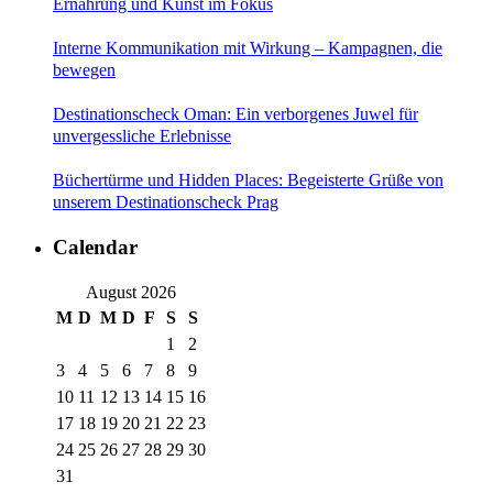
Ernährung und Kunst im Fokus
Interne Kommunikation mit Wirkung – Kampagnen, die
bewegen
Destinationscheck Oman: Ein verborgenes Juwel für
unvergessliche Erlebnisse
Büchertürme und Hidden Places: Begeisterte Grüße von
unserem Destinationscheck Prag
Calendar
August 2026
M
D
M
D
F
S
S
1
2
3
4
5
6
7
8
9
10
11
12
13
14
15
16
17
18
19
20
21
22
23
24
25
26
27
28
29
30
31