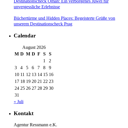
Destinationscheck Oman: Ein verborgenes Juwel für
unvergessliche Erlebnisse
Büchertürme und Hidden Places: Begeisterte Grüße von
unserem Destinationscheck Prag
Calendar
August 2026
M
D
M
D
F
S
S
1
2
3
4
5
6
7
8
9
10
11
12
13
14
15
16
17
18
19
20
21
22
23
24
25
26
27
28
29
30
31
« Juli
Kontakt
Agentur Ressmann e.K.