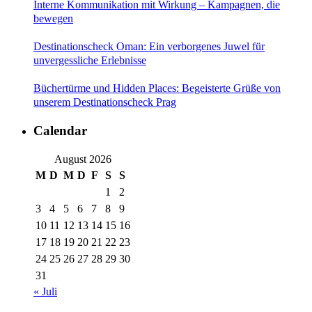
Interne Kommunikation mit Wirkung – Kampagnen, die
bewegen
Destinationscheck Oman: Ein verborgenes Juwel für
unvergessliche Erlebnisse
Büchertürme und Hidden Places: Begeisterte Grüße von
unserem Destinationscheck Prag
Calendar
August 2026
M
D
M
D
F
S
S
1
2
3
4
5
6
7
8
9
10
11
12
13
14
15
16
17
18
19
20
21
22
23
24
25
26
27
28
29
30
31
« Juli