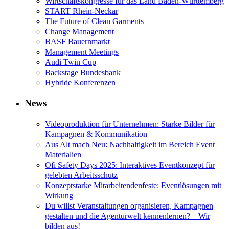
Wirtschaftskongresse für das Land Baden-Württemberg
START Rhein-Neckar
The Future of Clean Garments
Change Management
BASF Bauernmarkt
Management Meetings
Audi Twin Cup
Backstage Bundesbank
Hybride Konferenzen
News
Videoproduktion für Unternehmen: Starke Bilder für
Kampagnen & Kommunikation
Aus Alt mach Neu: Nachhaltigkeit im Bereich Event
Materialien
Ofi Safety Days 2025: Interaktives Eventkonzept für
gelebten Arbeitsschutz
Konzeptstarke Mitarbeitendenfeste: Eventlösungen mit
Wirkung
Du willst Veranstaltungen organisieren, Kampagnen
gestalten und die Agenturwelt kennenlernen? – Wir
bilden aus!