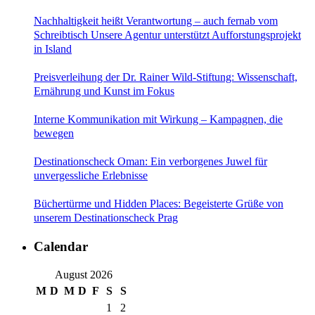
Nachhaltigkeit heißt Verantwortung – auch fernab vom
Schreibtisch Unsere Agentur unterstützt Aufforstungsprojekt
in Island
Preisverleihung der Dr. Rainer Wild-Stiftung: Wissenschaft,
Ernährung und Kunst im Fokus
Interne Kommunikation mit Wirkung – Kampagnen, die
bewegen
Destinationscheck Oman: Ein verborgenes Juwel für
unvergessliche Erlebnisse
Büchertürme und Hidden Places: Begeisterte Grüße von
unserem Destinationscheck Prag
Calendar
August 2026
M
D
M
D
F
S
S
1
2