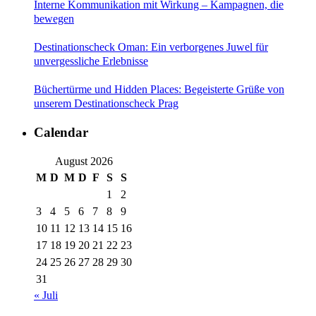
Interne Kommunikation mit Wirkung – Kampagnen, die
bewegen
Destinationscheck Oman: Ein verborgenes Juwel für
unvergessliche Erlebnisse
Büchertürme und Hidden Places: Begeisterte Grüße von
unserem Destinationscheck Prag
Calendar
August 2026
M
D
M
D
F
S
S
1
2
3
4
5
6
7
8
9
10
11
12
13
14
15
16
17
18
19
20
21
22
23
24
25
26
27
28
29
30
31
« Juli