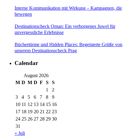
Interne Kommunikation mit Wirkung – Kampagnen, die
bewegen
Destinationscheck Oman: Ein verborgenes Juwel für
unvergessliche Erlebnisse
Büchertürme und Hidden Places: Begeisterte Grüße von
unserem Destinationscheck Prag
Calendar
August 2026
M
D
M
D
F
S
S
1
2
3
4
5
6
7
8
9
10
11
12
13
14
15
16
17
18
19
20
21
22
23
24
25
26
27
28
29
30
31
« Juli