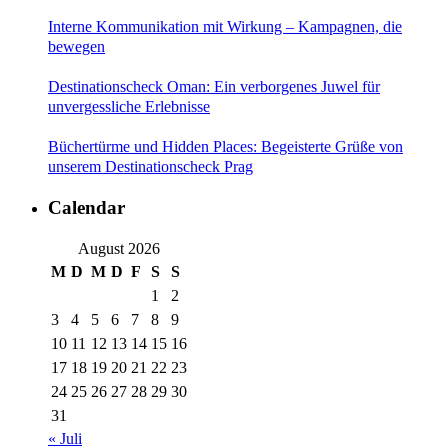
Interne Kommunikation mit Wirkung – Kampagnen, die
bewegen
Destinationscheck Oman: Ein verborgenes Juwel für
unvergessliche Erlebnisse
Büchertürme und Hidden Places: Begeisterte Grüße von
unserem Destinationscheck Prag
Calendar
August 2026
M
D
M
D
F
S
S
1
2
3
4
5
6
7
8
9
10
11
12
13
14
15
16
17
18
19
20
21
22
23
24
25
26
27
28
29
30
31
« Juli