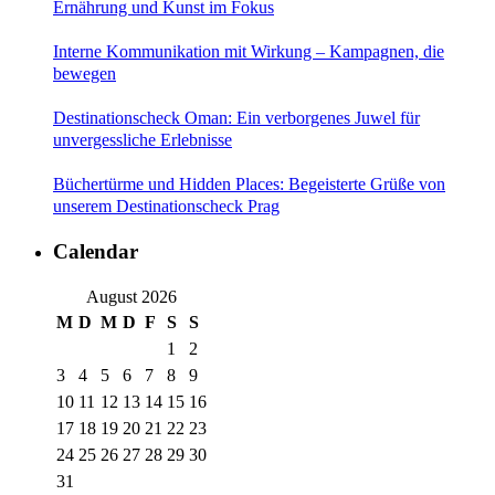
Ernährung und Kunst im Fokus
Interne Kommunikation mit Wirkung – Kampagnen, die
bewegen
Destinationscheck Oman: Ein verborgenes Juwel für
unvergessliche Erlebnisse
Büchertürme und Hidden Places: Begeisterte Grüße von
unserem Destinationscheck Prag
Calendar
August 2026
M
D
M
D
F
S
S
1
2
3
4
5
6
7
8
9
10
11
12
13
14
15
16
17
18
19
20
21
22
23
24
25
26
27
28
29
30
31