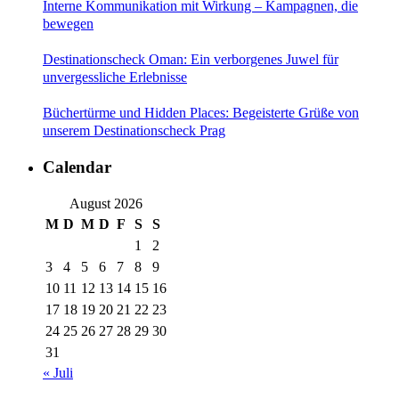
Interne Kommunikation mit Wirkung – Kampagnen, die
bewegen
Destinationscheck Oman: Ein verborgenes Juwel für
unvergessliche Erlebnisse
Büchertürme und Hidden Places: Begeisterte Grüße von
unserem Destinationscheck Prag
Calendar
August 2026
M
D
M
D
F
S
S
1
2
3
4
5
6
7
8
9
10
11
12
13
14
15
16
17
18
19
20
21
22
23
24
25
26
27
28
29
30
31
« Juli