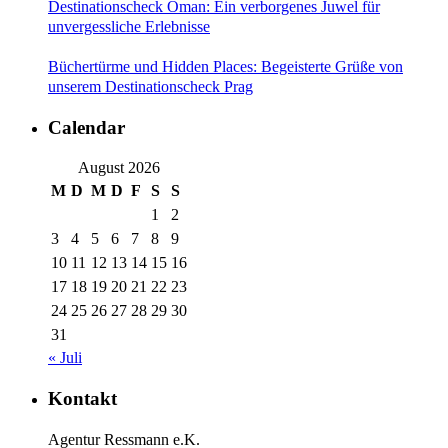
Destinationscheck Oman: Ein verborgenes Juwel für
unvergessliche Erlebnisse
Büchertürme und Hidden Places: Begeisterte Grüße von
unserem Destinationscheck Prag
Calendar
August 2026
M
D
M
D
F
S
S
1
2
3
4
5
6
7
8
9
10
11
12
13
14
15
16
17
18
19
20
21
22
23
24
25
26
27
28
29
30
31
« Juli
Kontakt
Agentur Ressmann e.K.