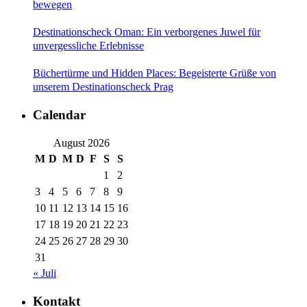
bewegen
Destinationscheck Oman: Ein verborgenes Juwel für
unvergessliche Erlebnisse
Büchertürme und Hidden Places: Begeisterte Grüße von
unserem Destinationscheck Prag
Calendar
August 2026
M
D
M
D
F
S
S
1
2
3
4
5
6
7
8
9
10
11
12
13
14
15
16
17
18
19
20
21
22
23
24
25
26
27
28
29
30
31
« Juli
Kontakt