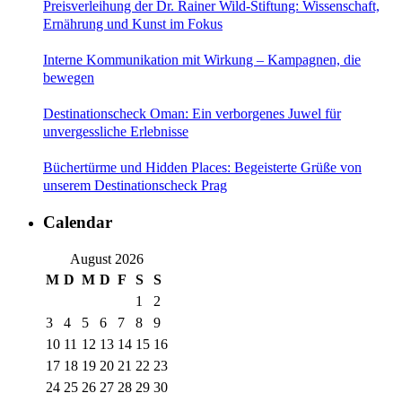
Preisverleihung der Dr. Rainer Wild-Stiftung: Wissenschaft,
Ernährung und Kunst im Fokus
Interne Kommunikation mit Wirkung – Kampagnen, die
bewegen
Destinationscheck Oman: Ein verborgenes Juwel für
unvergessliche Erlebnisse
Büchertürme und Hidden Places: Begeisterte Grüße von
unserem Destinationscheck Prag
Calendar
August 2026
M
D
M
D
F
S
S
1
2
3
4
5
6
7
8
9
10
11
12
13
14
15
16
17
18
19
20
21
22
23
24
25
26
27
28
29
30