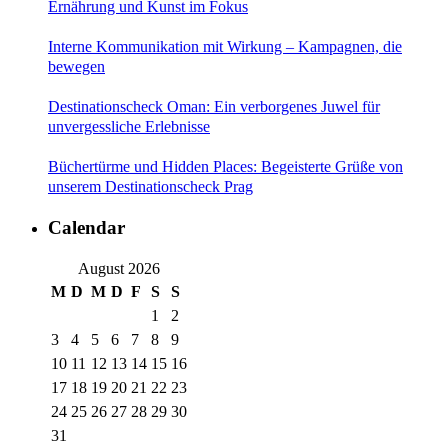
Ernährung und Kunst im Fokus
Interne Kommunikation mit Wirkung – Kampagnen, die
bewegen
Destinationscheck Oman: Ein verborgenes Juwel für
unvergessliche Erlebnisse
Büchertürme und Hidden Places: Begeisterte Grüße von
unserem Destinationscheck Prag
Calendar
August 2026
M
D
M
D
F
S
S
1
2
3
4
5
6
7
8
9
10
11
12
13
14
15
16
17
18
19
20
21
22
23
24
25
26
27
28
29
30
31