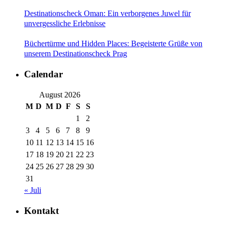
Destinationscheck Oman: Ein verborgenes Juwel für
unvergessliche Erlebnisse
Büchertürme und Hidden Places: Begeisterte Grüße von
unserem Destinationscheck Prag
Calendar
August 2026
M
D
M
D
F
S
S
1
2
3
4
5
6
7
8
9
10
11
12
13
14
15
16
17
18
19
20
21
22
23
24
25
26
27
28
29
30
31
« Juli
Kontakt