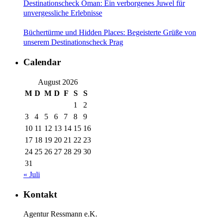
Destinationscheck Oman: Ein verborgenes Juwel für
unvergessliche Erlebnisse
Büchertürme und Hidden Places: Begeisterte Grüße von
unserem Destinationscheck Prag
Calendar
August 2026
M
D
M
D
F
S
S
1
2
3
4
5
6
7
8
9
10
11
12
13
14
15
16
17
18
19
20
21
22
23
24
25
26
27
28
29
30
31
« Juli
Kontakt
Agentur Ressmann e.K.