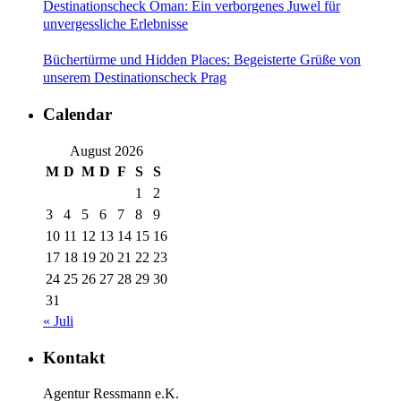
Destinationscheck Oman: Ein verborgenes Juwel für
unvergessliche Erlebnisse
Büchertürme und Hidden Places: Begeisterte Grüße von
unserem Destinationscheck Prag
Calendar
August 2026
M
D
M
D
F
S
S
1
2
3
4
5
6
7
8
9
10
11
12
13
14
15
16
17
18
19
20
21
22
23
24
25
26
27
28
29
30
31
« Juli
Kontakt
Agentur Ressmann e.K.