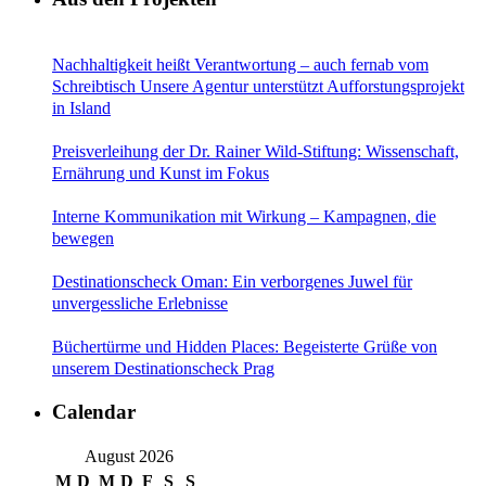
Nachhaltigkeit heißt Verantwortung – auch fernab vom
Schreibtisch Unsere Agentur unterstützt Aufforstungsprojekt
in Island
Preisverleihung der Dr. Rainer Wild-Stiftung: Wissenschaft,
Ernährung und Kunst im Fokus
Interne Kommunikation mit Wirkung – Kampagnen, die
bewegen
Destinationscheck Oman: Ein verborgenes Juwel für
unvergessliche Erlebnisse
Büchertürme und Hidden Places: Begeisterte Grüße von
unserem Destinationscheck Prag
Calendar
August 2026
M
D
M
D
F
S
S