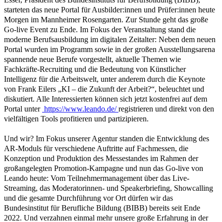
starteten das neue Portal für Ausbilder:innen und Prüfer:innen heute
Morgen im Mannheimer Rosengarten. Zur Stunde geht das große
Go-live Event zu Ende. Im Fokus der Veranstaltung stand die
moderne Berufsausbildung im digitalen Zeitalter: Neben dem neuen
Portal wurden im Programm sowie in der großen Ausstellungsarena
spannende neue Berufe vorgestellt, aktuelle Themen wie
Fachkräfte-Recruiting und die Bedeutung von Künstlicher
Intelligenz für die Arbeitswelt, unter anderem durch die Keynote
von Frank Eilers „KI – die Zukunft der Arbeit?“, beleuchtet und
diskutiert. Alle Interessierten können sich jetzt kostenfrei auf dem
Portal unter
https://www.leando.de/
registrieren und direkt von den
vielfältigen Tools profitieren und partizipieren.
Und wir? Im Fokus unserer Agentur standen die Entwicklung des
AR-Moduls für verschiedene Auftritte auf Fachmessen, die
Konzeption und Produktion des Messestandes im Rahmen der
großangelegten Promotion-Kampagne und nun das Go-live von
Leando heute: Vom Teilnehmermanagement über das Live-
Streaming, das Moderatorinnen- und Speakerbriefing, Showcalling
und die gesamte Durchführung vor Ort dürfen wir das
Bundesinstitut für Berufliche Bildung (BIBB) bereits seit Ende
2022. Und verzahnen einmal mehr unsere große Erfahrung in der