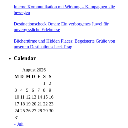
Interne Kommunikation mit Wirkung – Kampagnen, die
bewegen
Destinationscheck Oman: Ein verborgenes Juwel für
unvergessliche Erlebnisse
Büchertürme und Hidden Places: Begeisterte Grüße von
unserem Destinationscheck Prag
Calendar
August 2026
M
D
M
D
F
S
S
1
2
3
4
5
6
7
8
9
10
11
12
13
14
15
16
17
18
19
20
21
22
23
24
25
26
27
28
29
30
31
« Juli