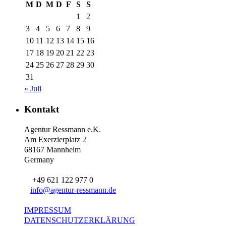
M
D
M
D
F
S
S
1
2
3
4
5
6
7
8
9
10
11
12
13
14
15
16
17
18
19
20
21
22
23
24
25
26
27
28
29
30
31
« Juli
Kontakt
Agentur Ressmann e.K.
Am Exerzierplatz 2
68167 Mannheim
Germany
+49 621 122 977 0
info@agentur-ressmann.de
IMPRESSUM
DATENSCHUTZERKLÄRUNG