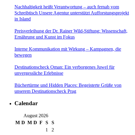
Nachhaltigkeit heißt Verantwortung – auch fernab vom
Schreibtisch Unsere Agentur unterstützt Aufforstungsprojekt
in Island
Preisverleihung der Dr. Rainer Wild-Stiftung: Wissenschaft,
Ernährung und Kunst im Fokus
Interne Kommunikation mit Wirkung – Kampagnen, die
bewegen
Destinationscheck Oman: Ein verborgenes Juwel für
unvergessliche Erlebnisse
Büchertürme und Hidden Places: Begeisterte Grüße von
unserem Destinationscheck Prag
Calendar
August 2026
M
D
M
D
F
S
S
1
2