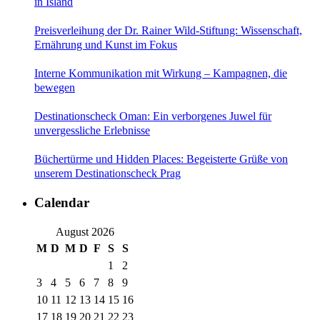
in Island
Preisverleihung der Dr. Rainer Wild-Stiftung: Wissenschaft,
Ernährung und Kunst im Fokus
Interne Kommunikation mit Wirkung – Kampagnen, die
bewegen
Destinationscheck Oman: Ein verborgenes Juwel für
unvergessliche Erlebnisse
Büchertürme und Hidden Places: Begeisterte Grüße von
unserem Destinationscheck Prag
Calendar
August 2026
M
D
M
D
F
S
S
1
2
3
4
5
6
7
8
9
10
11
12
13
14
15
16
17
18
19
20
21
22
23