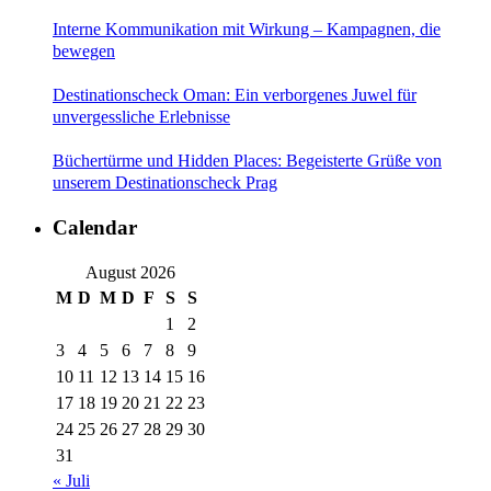
Interne Kommunikation mit Wirkung – Kampagnen, die
bewegen
Destinationscheck Oman: Ein verborgenes Juwel für
unvergessliche Erlebnisse
Büchertürme und Hidden Places: Begeisterte Grüße von
unserem Destinationscheck Prag
Calendar
August 2026
M
D
M
D
F
S
S
1
2
3
4
5
6
7
8
9
10
11
12
13
14
15
16
17
18
19
20
21
22
23
24
25
26
27
28
29
30
31
« Juli