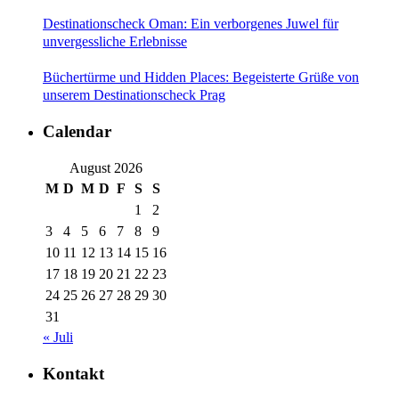
Destinationscheck Oman: Ein verborgenes Juwel für
unvergessliche Erlebnisse
Büchertürme und Hidden Places: Begeisterte Grüße von
unserem Destinationscheck Prag
Calendar
August 2026
M
D
M
D
F
S
S
1
2
3
4
5
6
7
8
9
10
11
12
13
14
15
16
17
18
19
20
21
22
23
24
25
26
27
28
29
30
31
« Juli
Kontakt