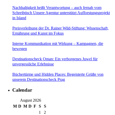
Nachhaltigkeit heißt Verantwortung – auch fernab vom
Schreibtisch Unsere Agentur unterstützt Aufforstungsprojekt
in Island
Preisverleihung der Dr. Rainer Wild-Stiftung: Wissenschaft,
Ernährung und Kunst im Fokus
Interne Kommunikation mit Wirkung – Kampagnen, die
bewegen
Destinationscheck Oman: Ein verborgenes Juwel für
unvergessliche Erlebnisse
Büchertürme und Hidden Places: Begeisterte Grüße von
unserem Destinationscheck Prag
Calendar
August 2026
M
D
M
D
F
S
S
1
2