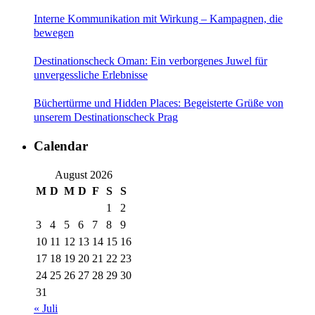
Interne Kommunikation mit Wirkung – Kampagnen, die
bewegen
Destinationscheck Oman: Ein verborgenes Juwel für
unvergessliche Erlebnisse
Büchertürme und Hidden Places: Begeisterte Grüße von
unserem Destinationscheck Prag
Calendar
August 2026
M
D
M
D
F
S
S
1
2
3
4
5
6
7
8
9
10
11
12
13
14
15
16
17
18
19
20
21
22
23
24
25
26
27
28
29
30
31
« Juli